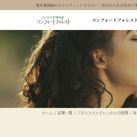
コ
ナ
漢方薬剤師がホリスティックセラピー！自分の人生は自分で
ン
ビ
テ
ゲ
コンフォートフォレス
ン
ー
ツ
シ
へ
ョ
ス
ン
キ
に
ッ
移
プ
動
ホーム
記事一覧
アダルトチルドレンからの回復
な