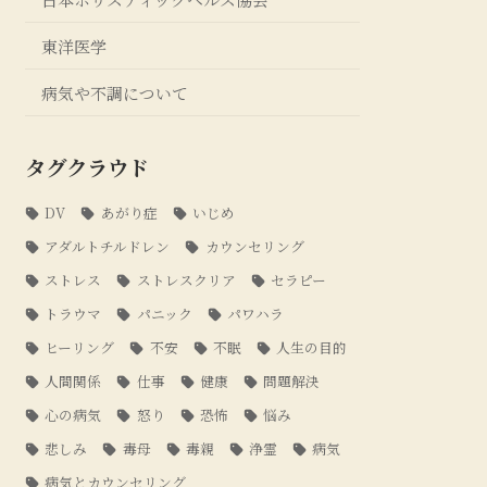
東洋医学
病気や不調について
タグクラウド
DV
あがり症
いじめ
アダルトチルドレン
カウンセリング
ストレス
ストレスクリア
セラピー
トラウマ
パニック
パワハラ
ヒーリング
不安
不眠
人生の目的
人間関係
仕事
健康
問題解決
心の病気
怒り
恐怖
悩み
悲しみ
毒母
毒親
浄霊
病気
病気とカウンセリング