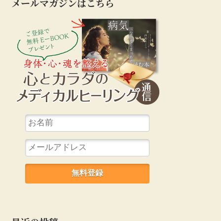
メールマガジンはこちら
心とカラダのカ