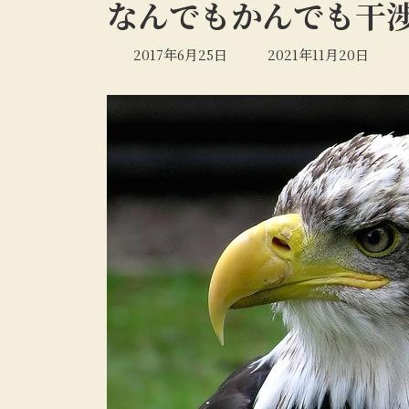
なんでもかんでも干
最
2017年6月25日
2021年11月20日
終
更
新
日
時
: