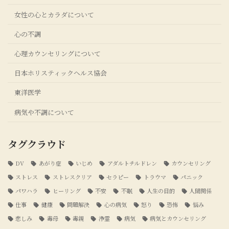
女性の心とカラダについて
心の不調
心理カウンセリングについて
日本ホリスティックヘルス協会
東洋医学
病気や不調について
タグクラウド
DV
あがり症
いじめ
アダルトチルドレン
カウンセリング
ストレス
ストレスクリア
セラピー
トラウマ
パニック
パワハラ
ヒーリング
不安
不眠
人生の目的
人間関係
仕事
健康
問題解決
心の病気
怒り
恐怖
悩み
悲しみ
毒母
毒親
浄霊
病気
病気とカウンセリング