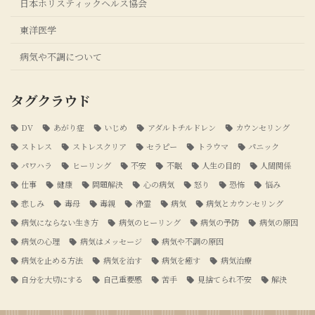
日本ホリスティックヘルス協会
東洋医学
病気や不調について
タグクラウド
DV
あがり症
いじめ
アダルトチルドレン
カウンセリング
ストレス
ストレスクリア
セラピー
トラウマ
パニック
パワハラ
ヒーリング
不安
不眠
人生の目的
人間関係
仕事
健康
問題解決
心の病気
怒り
恐怖
悩み
悲しみ
毒母
毒親
浄霊
病気
病気とカウンセリング
病気にならない生き方
病気のヒーリング
病気の予防
病気の原因
病気の心理
病気はメッセージ
病気や不調の原因
病気を止める方法
病気を治す
病気を癒す
病気治療
自分を大切にする
自己重要感
苦手
見捨てられ不安
解決