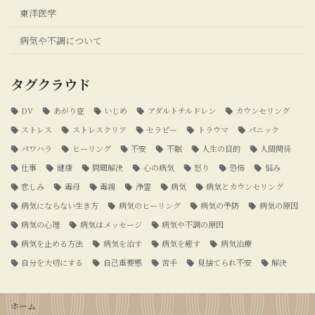
東洋医学
病気や不調について
タグクラウド
DV
あがり症
いじめ
アダルトチルドレン
カウンセリング
ストレス
ストレスクリア
セラピー
トラウマ
パニック
パワハラ
ヒーリング
不安
不眠
人生の目的
人間関係
仕事
健康
問題解決
心の病気
怒り
恐怖
悩み
悲しみ
毒母
毒親
浄霊
病気
病気とカウンセリング
病気にならない生き方
病気のヒーリング
病気の予防
病気の原因
病気の心理
病気はメッセージ
病気や不調の原因
病気を止める方法
病気を治す
病気を癒す
病気治療
自分を大切にする
自己重要感
苦手
見捨てられ不安
解決
ホーム