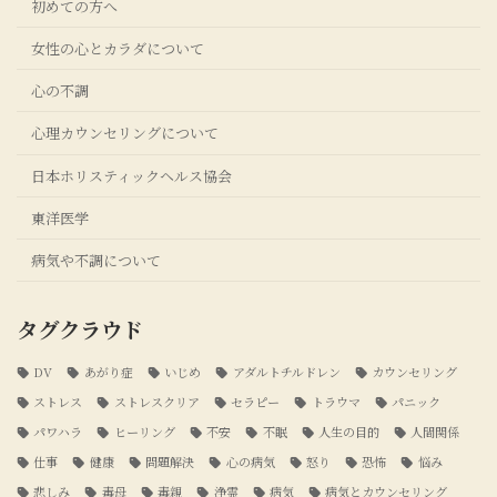
初めての方へ
女性の心とカラダについて
心の不調
心理カウンセリングについて
日本ホリスティックヘルス協会
東洋医学
病気や不調について
タグクラウド
DV
あがり症
いじめ
アダルトチルドレン
カウンセリング
ストレス
ストレスクリア
セラピー
トラウマ
パニック
パワハラ
ヒーリング
不安
不眠
人生の目的
人間関係
仕事
健康
問題解決
心の病気
怒り
恐怖
悩み
悲しみ
毒母
毒親
浄霊
病気
病気とカウンセリング