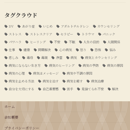
タグクラウド
DV
あがり症
いじめ
アダルトチルドレン
カウンセリング
ストレス
ストレスクリア
セラピー
トラウマ
パニック
パワハラ
ヒーリング
不安
不眠
人生の目的
人間関係
仕事
健康
問題解決
心の病気
怒り
恐怖
悩み
悲しみ
毒母
毒親
浄霊
病気
病気とカウンセリング
病気にならない生き方
病気のヒーリング
病気の予防
病気の原因
病気の心理
病気はメッセージ
病気や不調の原因
病気を止める方法
病気を治す
病気を癒す
病気治療
自分を大切にする
自己重要感
苦手
見捨てられ不安
解決
ホーム
会社概要
プライバシーポリシー