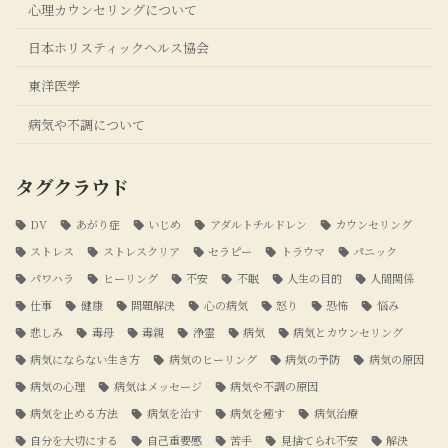
心理カウンセリングについて
日本ホリスティックヘルス協会
東洋医学
病気や不調について
タグクラウド
DV
あがり症
いじめ
アダルトチルドレン
カウンセリング
ストレス
ストレスクリア
セラピー
トラウマ
パニック
パワハラ
ヒーリング
不安
不眠
人生の目的
人間関係
仕事
健康
問題解決
心の病気
怒り
恐怖
悩み
悲しみ
毒母
毒親
浄霊
病気
病気とカウンセリング
病気にならない生き方
病気のヒーリング
病気の予防
病気の原因
病気の心理
病気はメッセージ
病気や不調の原因
病気を止める方法
病気を治す
病気を癒す
病気治療
自分を大切にする
自己重要感
苦手
見捨てられ不安
解決