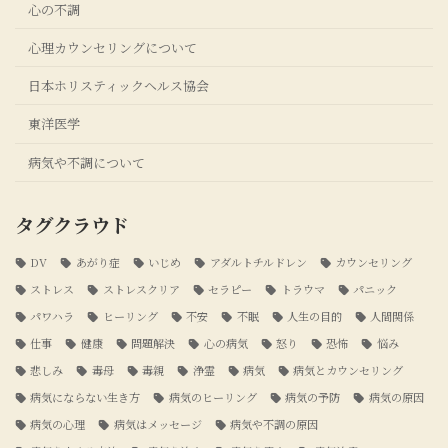
心の不調
心理カウンセリングについて
日本ホリスティックヘルス協会
東洋医学
病気や不調について
タグクラウド
DV
あがり症
いじめ
アダルトチルドレン
カウンセリング
ストレス
ストレスクリア
セラピー
トラウマ
パニック
パワハラ
ヒーリング
不安
不眠
人生の目的
人間関係
仕事
健康
問題解決
心の病気
怒り
恐怖
悩み
悲しみ
毒母
毒親
浄霊
病気
病気とカウンセリング
病気にならない生き方
病気のヒーリング
病気の予防
病気の原因
病気の心理
病気はメッセージ
病気や不調の原因