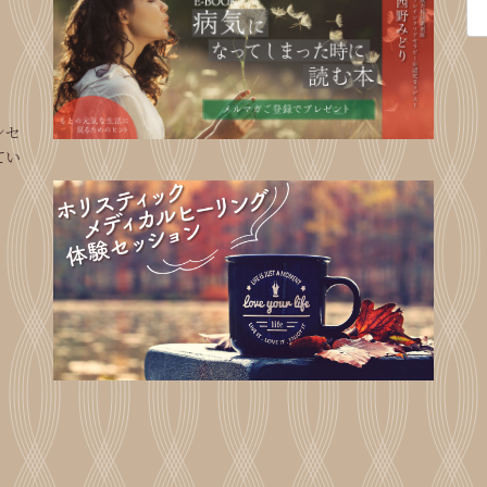
索:
ンセ
てい