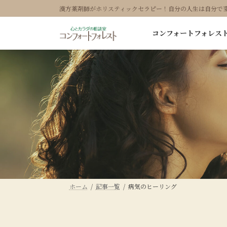
コ
ナ
漢方薬剤師がホリスティックセラピー！自分の人生は自分で
ン
ビ
テ
ゲ
コンフォートフォレス
ン
ー
ツ
シ
へ
ョ
ス
ン
キ
に
ッ
移
プ
動
ホーム
記事一覧
病気のヒーリング