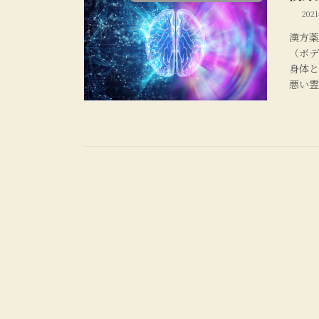
202
漢方薬
（ボ
身体
悪い霊