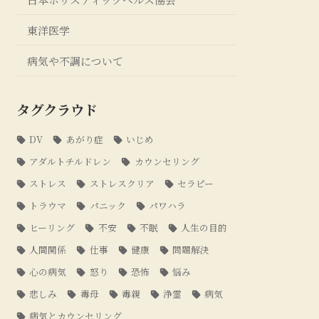
東洋医学
病気や不調について
タグクラウド
DV
あがり症
いじめ
アダルトチルドレン
カウンセリング
ストレス
ストレスクリア
セラピー
トラウマ
パニック
パワハラ
ヒーリング
不安
不眠
人生の目的
人間関係
仕事
健康
問題解決
心の病気
怒り
恐怖
悩み
悲しみ
毒母
毒親
浄霊
病気
病気とカウンセリング