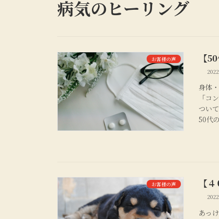
病気のヒーリング
【5
お客様の声
202
身体・
「コン
ついて
50代
【４
お客様の声
202
あっけ