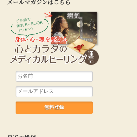
メールマガジンはこちら
心とカラダのカ