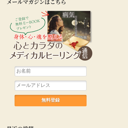
メールマガジンはこちら
心とカラダのカ