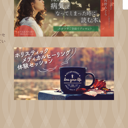
索:
ンセ
てい