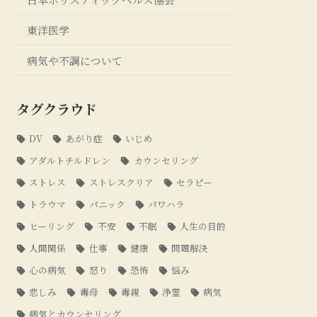
東洋医学
病気や不調について
タグクラウド
DV
あがり症
いじめ
アダルトチルドレン
カウンセリング
ストレス
ストレスクリア
セラピー
トラウマ
パニック
パワハラ
ヒーリング
不安
不眠
人生の目的
人間関係
仕事
健康
問題解決
心の病気
怒り
恐怖
悩み
悲しみ
毒母
毒親
浄霊
病気
病気とカウンセリング