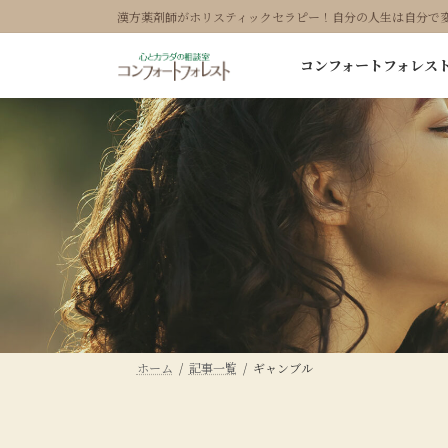
コ
ナ
漢方薬剤師がホリスティックセラピー！自分の人生は自分で
ン
ビ
テ
ゲ
コンフォートフォレス
ン
ー
ツ
シ
へ
ョ
ス
ン
キ
に
ッ
移
プ
動
ホーム
記事一覧
ギャンブル