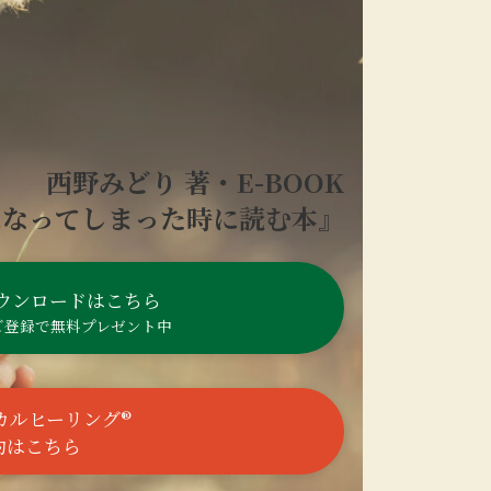
西野みどり 著・E-BOOK
になってしまった時に読む本』
ウンロードはこちら
ご登録で
無料プレゼント中
カルヒーリング®︎
約はこちら