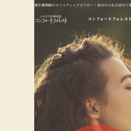
コ
ナ
漢方薬剤師がホリスティックセラピー！自分の人生は自分で
ン
ビ
テ
ゲ
コンフォートフォレス
ン
ー
ツ
シ
へ
ョ
ス
ン
キ
に
ッ
移
プ
動